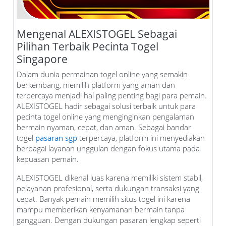
Mengenal ALEXISTOGEL Sebagai
Pilihan Terbaik Pecinta Togel
Singapore
Dalam dunia permainan togel online yang semakin
berkembang, memilih platform yang aman dan
terpercaya menjadi hal paling penting bagi para pemain.
ALEXISTOGEL hadir sebagai solusi terbaik untuk para
pecinta togel online yang menginginkan pengalaman
bermain nyaman, cepat, dan aman. Sebagai bandar
togel
pasaran sgp
terpercaya, platform ini menyediakan
berbagai layanan unggulan dengan fokus utama pada
kepuasan pemain.
ALEXISTOGEL dikenal luas karena memiliki sistem stabil,
pelayanan profesional, serta dukungan transaksi yang
cepat. Banyak pemain memilih situs togel ini karena
mampu memberikan kenyamanan bermain tanpa
gangguan. Dengan dukungan pasaran lengkap seperti