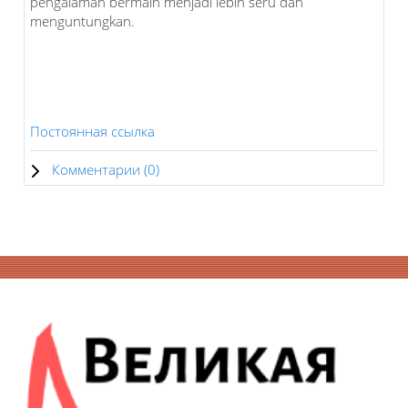
pengalaman bermain menjadi lebih seru dan
menguntungkan.
Постоянная ссылка
Комментарии (
0
)
Блоки
Блоки