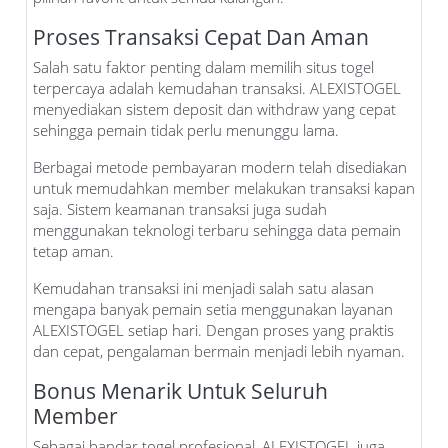
Proses Transaksi Cepat Dan Aman
Salah satu faktor penting dalam memilih situs togel
terpercaya adalah kemudahan transaksi. ALEXISTOGEL
menyediakan sistem deposit dan withdraw yang cepat
sehingga pemain tidak perlu menunggu lama.
Berbagai metode pembayaran modern telah disediakan
untuk memudahkan member melakukan transaksi kapan
saja. Sistem keamanan transaksi juga sudah
menggunakan teknologi terbaru sehingga data pemain
tetap aman.
Kemudahan transaksi ini menjadi salah satu alasan
mengapa banyak pemain setia menggunakan layanan
ALEXISTOGEL setiap hari. Dengan proses yang praktis
dan cepat, pengalaman bermain menjadi lebih nyaman.
Bonus Menarik Untuk Seluruh
Member
Sebagai bandar togel profesional, ALEXISTOGEL juga