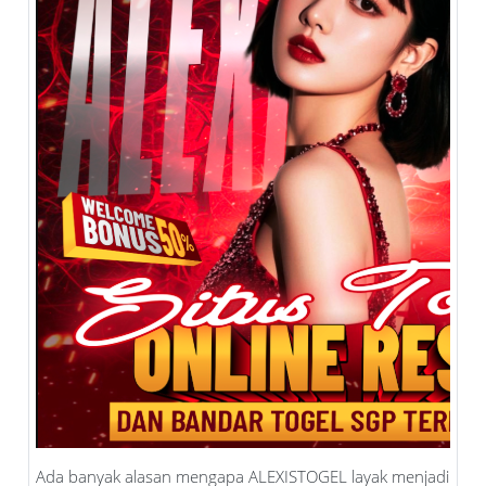
Ada banyak alasan mengapa ALEXISTOGEL layak menjadi