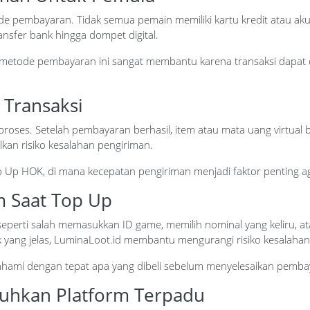
de pembayaran. Tidak semua pemain memiliki kartu kredit atau ak
nsfer bank hingga dompet digital.
metode pembayaran ini sangat membantu karena transaksi dapat 
 Transaksi
 proses. Setelah pembayaran berhasil, item atau mata uang virtu
kan risiko kesalahan pengiriman.
 Up HOK, di mana kecepatan pengiriman menjadi faktor penting a
 Saat Top Up
seperti salah memasukkan ID game, memilih nominal yang keliru, at
yang jelas, LuminaLoot.id membantu mengurangi risiko kesalahan
hami dengan tepat apa yang dibeli sebelum menyelesaikan pemba
hkan Platform Terpadu