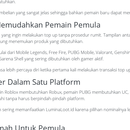
butuhkan.
mbelian yang sangat jelas sehingga bahkan pemain baru dapat me
 Memudahkan Pemain Pemula
ain yang ingin melakukan top up tanpa prosedur rumit. Tampilan 
sung menemukan produk yang dibutuhkan.
i dari Mobile Legends, Free Fire, PUBG Mobile, Valorant, Genshin 
Garena Shell yang sering dibutuhkan oleh gamer aktif.
ebih percaya diri ketika pertama kali melakukan transaksi top up
r Dalam Satu Platform
emain Roblox membutuhkan Robux, pemain PUBG membutuhkan UC, 
uhi tanpa harus berpindah-pindah platform.
 sering memanfaatkan LuminaLoot.id karena pilihan nominalnya l
mah Untuk Pemula