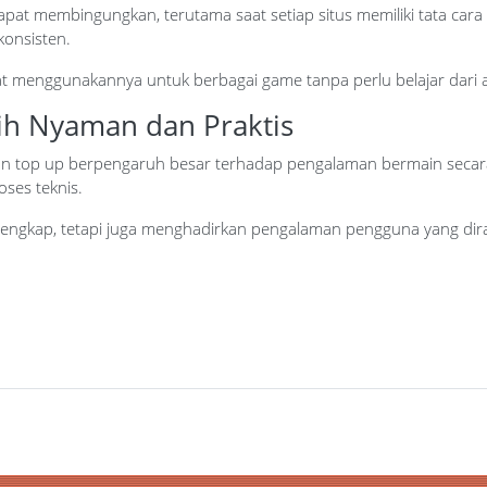
at membingungkan, terutama saat setiap situs memiliki tata cara
onsisten.
t menggunakannya untuk berbagai game tanpa perlu belajar dari aw
h Nyaman dan Praktis
 top up berpengaruh besar terhadap pengalaman bermain secara
ses teknis.
 lengkap, tetapi juga menghadirkan pengalaman pengguna yang 