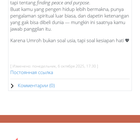
tapi tentang
finding peace and purpose
.
Buat kamu yang pengen hidup lebih bermakna, punya
pengalaman spiritual luar biasa, dan dapetin ketenangan
yang gak bisa dibeli dunia — mungkin ini saatnya kamu
jawab panggilan itu.
Karena Umroh bukan soal usia, tapi soal kesiapan hati 💖
[ Изменено: понедельник, 6 октября 2025, 17:30 ]
Постоянная ссылка
Комментарии (
0
)
Блоки
Блоки