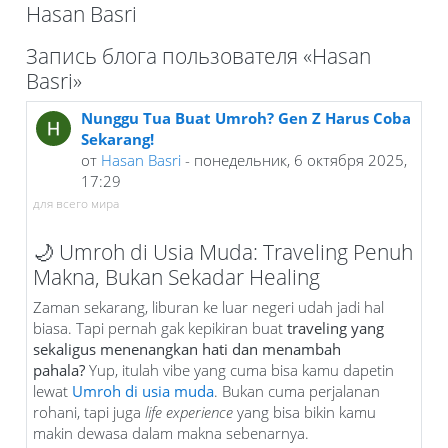
Hasan Basri
Блоки
Запись блога пользователя «Hasan
Basri»
Nunggu Tua Buat Umroh? Gen Z Harus Coba
Sekarang!
от
Hasan Basri
- понедельник, 6 октября 2025,
17:29
для всего мира
🌙 Umroh di Usia Muda: Traveling Penuh
Makna, Bukan Sekadar Healing
Zaman sekarang, liburan ke luar negeri udah jadi hal
biasa. Tapi pernah gak kepikiran buat
traveling yang
sekaligus menenangkan hati dan menambah
pahala?
Yup, itulah vibe yang cuma bisa kamu dapetin
lewat
Umroh di usia muda
. Bukan cuma perjalanan
rohani, tapi juga
life experience
yang bisa bikin kamu
makin dewasa dalam makna sebenarnya.