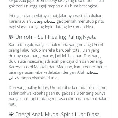
kerja. Ada juga promo
early bird
yang bisa dicicil — jadi
gak perlu nunggu gaji mapan dulu buat berangkat.
Intinya, selama niatnya kuat, jalannya pasti dibukakan.
Karena Allah سبحانه وتعالى gak pernah menutup pintu
bagi siapa pun yang ingin datang ke rumah-Nya.
💬 Umroh = Self-Healing Paling Nyata
Kamu tau gak, banyak anak muda yang pulang Umroh
bilang kalau hidup mereka berubah total. Dari yang
dulunya gampang marah, jadi lebih sabar. Dari yang
dulu suka insecure, jadi lebih percaya diri dan tenang.
Karena pas di Makkah dan Madinah, kamu bener-bener
bisa ngerasain vibe kedekatan dengan Allah سبحانه
وتعالى tanpa distraksi dunia.
Dan yang paling indah, Umroh di usia muda bikin kamu
sadar bahwa kebahagiaan itu gak selalu tentang punya
banyak hal, tapi tentang merasa cukup dan damai dalam
hati.
🌺 Energi Anak Muda, Spirit Luar Biasa