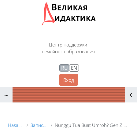
Перейти к основному содержанию
Центр поддержки
семейного образования
RU
EN
Вход
Блоки
Hasan Basri
Записи блога
Nunggu Tua Buat Umroh? Gen Z Harus Coba Sekarang!