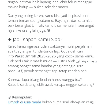
ringan, hatinya lebih lapang, dan lebih fokus mengejar
makna hidup — bukan sekadar materi.
Dan yang paling keren, kamu bisa jadi inspirasi buat
teman-teman seangkatanmu. Bayangin, dari satu niat
baik berangkat Umroh, kamu bisa menularin semangat
hijrah ke orang lain juga. 🌸
✈️ Jadi, Kapan Kamu Siap?
Kalau kamu ngerasa udah waktunya mulai perjalanan
spiritual, jangan tunda-tunda lagi. Coba deh cari
info
Paket Umroh 2025–2026
yang cocok sama kamu.
Gak perlu takut masih muda — justru Allah سبحانه وتعالى
sayang banget sama hamba yang datang di usia
produktif, penuh semangat, tapi tetap rendah hati.
Karena, siapa bilang ibadah harus nunggu tua?
Kalau bisa datang lebih awal, kenapa enggak sekarang?
🌙
Kesimpulan:
Umroh di usia muda
bukan cuma soal jalan-jalan religi,