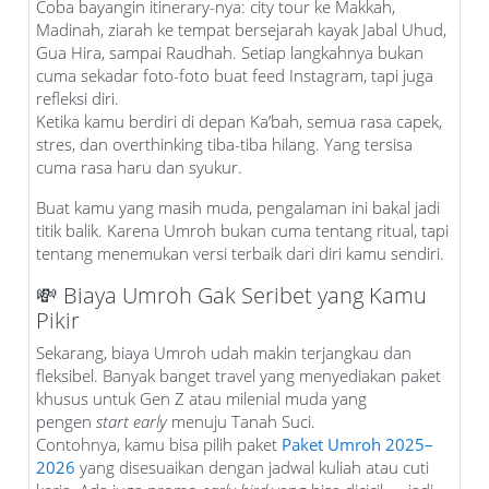
Coba bayangin itinerary-nya: city tour ke Makkah,
Madinah, ziarah ke tempat bersejarah kayak Jabal Uhud,
Gua Hira, sampai Raudhah. Setiap langkahnya bukan
cuma sekadar foto-foto buat feed Instagram, tapi juga
refleksi diri.
Ketika kamu berdiri di depan Ka’bah, semua rasa capek,
stres, dan overthinking tiba-tiba hilang. Yang tersisa
cuma rasa haru dan syukur.
Buat kamu yang masih muda, pengalaman ini bakal jadi
titik balik. Karena Umroh bukan cuma tentang ritual, tapi
tentang menemukan versi terbaik dari diri kamu sendiri.
💸 Biaya Umroh Gak Seribet yang Kamu
Pikir
Sekarang, biaya Umroh udah makin terjangkau dan
fleksibel. Banyak banget travel yang menyediakan paket
khusus untuk Gen Z atau milenial muda yang
pengen
start early
menuju Tanah Suci.
Contohnya, kamu bisa pilih paket
Paket Umroh 2025–
2026
yang disesuaikan dengan jadwal kuliah atau cuti