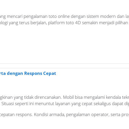
ng mencari pengalaman toto online dengan sistem modern dan la
 yang terus berjalan, platform toto 4D semakin menjadi pilihan po
rta dengan Respons Cepat
inan yang tidak direncanakan. Mobil bisa mengalami kendala tekn
ituasi seperti ini menuntut layanan yang cepat sekaligus dapat di
kecepatan respons. Kondisi armada, pengalaman operator, serta 