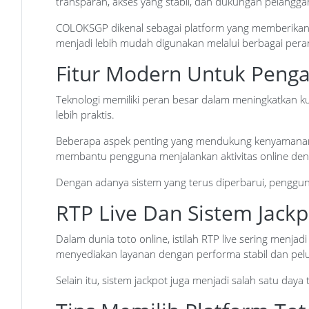
transparan, akses yang stabil, dan dukungan pelang
COLOKSGP dikenal sebagai platform yang memberikan 
menjadi lebih mudah digunakan melalui berbagai pera
Fitur Modern Untuk Peng
Teknologi memiliki peran besar dalam meningkatkan 
lebih praktis.
Beberapa aspek penting yang mendukung kenyamanan p
membantu pengguna menjalankan aktivitas online denga
Dengan adanya sistem yang terus diperbarui, penggun
RTP Live Dan Sistem Jack
Dalam dunia toto online, istilah RTP live sering men
menyediakan layanan dengan performa stabil dan pel
Selain itu, sistem jackpot juga menjadi salah satu da