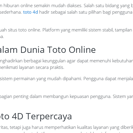
 hiburan online semakin mudah diakses. Salah satu bidang yang b
 sederhana.
toto 4d
hadir sebagai salah satu pilihan bagi penggu
h situs toto online. Platform yang memiliki sistem stabil, tampil
a.
lam Dunia Toto Online
u menghadirkan berbagai keunggulan agar dapat memenuhi kebu
nikmati layanan secara praktis.
h sistem permainan yang mudah dipahami. Pengguna dapat menjala
adi bagian penting dalam membangun kepuasan pengguna. Sistem 
to 4D Terpercaya
tas, tetapi juga harus memperhatikan kualitas layanan yang diberik