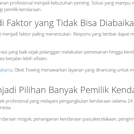
layanan profesional menjadi kebutuhan penting. Solusi yang mamp
i pemilik kendaraan.
 Faktor yang Tidak Bisa Diabaik
i menjadi faktor paling menentukan. Respons yang lambat dapat me
asi yang baik sejak pelanggan melakukan pemesanan hingga kendar
 berjalan lebih efisien.
jakarta
, Obet Towing menawarkan layanan yang dirancang untuk m
adi Pilihan Banyak Pemilik Kend
ek profesional yang melayani pengangkutan kendaraan selama 24 j
nesia.
kendaraan mogok, penanganan kendaraan pascakecelakaan, pengir