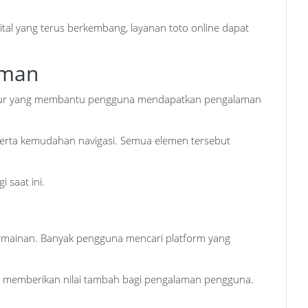
al yang terus berkembang, layanan toto online dapat
aman
i fitur yang membantu pengguna mendapatkan pengalaman
erta kemudahan navigasi. Semua elemen tersebut
 saat ini.
 permainan. Banyak pengguna mencari platform yang
apat memberikan nilai tambah bagi pengalaman pengguna.