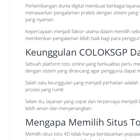
Perkembangan dunia digital membuat berbagai layanan
menawarkan pengalaman praktis dengan sistem yang
yang nyaman.
Kepercayaan menjadi faktor utama dalam memilih sebua
memberikan pengalaman lebih baik bagi para penggun
Keunggulan COLOKSGP Da
Sebuah platform toto online yang berkualitas perl
dengan sistem yang dirancang agar pengguna dapat me
Salah satu keunggulan yang menjadi perhatian adala
proses yang rumit.
Selain itu, layanan yang cepat dan terpercaya menj
lebih aman dan menyenangkan.
Mengapa Memilih Situs To
Memilih situs toto 4D tidak hanya berdasarkan populari