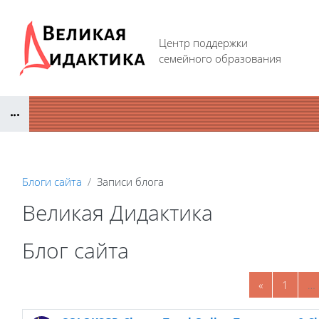
Перейти к основному содержанию
Центр поддержки
семейного образования
Блоки
Блоги сайта
Записи блога
Великая Дидактика
Блоки
Блог сайта
Предыдуща
Стран
«
1
…