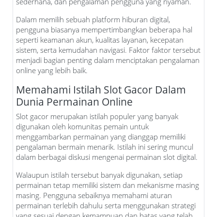
sederhana, dan pengalaman pengguna yang nyaman.
Dalam memilih sebuah platform hiburan digital,
pengguna biasanya mempertimbangkan beberapa hal
seperti keamanan akun, kualitas layanan, kecepatan
sistem, serta kemudahan navigasi. Faktor faktor tersebut
menjadi bagian penting dalam menciptakan pengalaman
online yang lebih baik.
Memahami Istilah Slot Gacor Dalam
Dunia Permainan Online
Slot gacor merupakan istilah populer yang banyak
digunakan oleh komunitas pemain untuk
menggambarkan permainan yang dianggap memiliki
pengalaman bermain menarik. Istilah ini sering muncul
dalam berbagai diskusi mengenai permainan slot digital.
Walaupun istilah tersebut banyak digunakan, setiap
permainan tetap memiliki sistem dan mekanisme masing
masing. Pengguna sebaiknya memahami aturan
permainan terlebih dahulu serta menggunakan strategi
yang sesuai dengan kemampuan dan batas yang telah