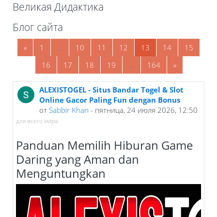
Великая Дидактика
Блоки
Блог сайта
Предыдущая страница
Страница 1
Страница 10
Страница 11
Страница 12
Страница 13
Страница 14
Страни
«
1
…
10
11
12
13
14
15
Страница 16
Страница 17
Страница 18
Страница 19
Страница 164
Следующая 
16
17
18
19
…
164
»
ALEXISTOGEL - Situs Bandar Togel & Slot
Online Gacor Paling Fun dengan Bonus
от
Sabbir Khan
- пятница, 24 июля 2026, 12:50
для всего мира
Panduan Memilih Hiburan Game
Daring yang Aman dan
Menguntungkan