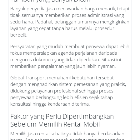
Banyak penyedia jasa menawarkan harga menarik, tetapi
tidak semuanya memberikan proses administrasi yang
sederhana. Padahal, pelanggan umumnya menginginkan
layanan yang cepat tanpa harus melalui prosedur
berbelit.
Persyaratan yang mudah membuat penyewa dapat lebih
fokus mempersiapkan agenda perjalanan daripada
mengurus dokumen yang tidak diperlukan. Situasi ini
memberikan pengalaman yang jauh lebih nyaman.
Global Transport memahami kebutuhan tersebut
dengan menghadirkan sistem pemesanan yang praktis,
didukung pelayanan profesional sehingga proses
penyewaan berlangsung lebih efisien sejak tahap
konsultasi hingga kendaraan diterima.
Faktor yang Perlu Dipertimbangkan
Sebelum Memilih Rental Mobil
Memilih jasa rental sebaiknya tidak hanya berdasarkan
harga. Ada beberapa aspek penting yang menentukan