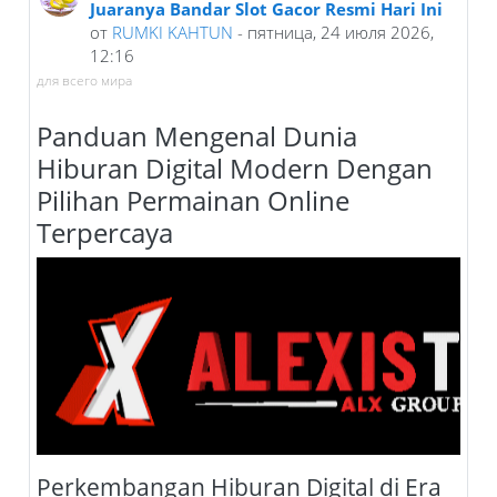
Juaranya Bandar Slot Gacor Resmi Hari Ini
от
RUMKI KAHTUN
- пятница, 24 июля 2026,
12:16
для всего мира
Panduan Mengenal Dunia
Hiburan Digital Modern Dengan
Pilihan Permainan Online
Terpercaya
Perkembangan Hiburan Digital di Era