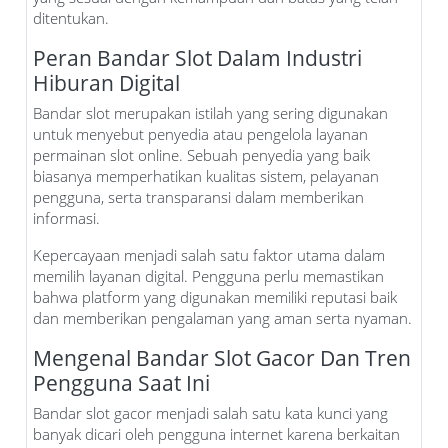
ditentukan.
Peran Bandar Slot Dalam Industri
Hiburan Digital
Bandar slot merupakan istilah yang sering digunakan
untuk menyebut penyedia atau pengelola layanan
permainan slot online. Sebuah penyedia yang baik
biasanya memperhatikan kualitas sistem, pelayanan
pengguna, serta transparansi dalam memberikan
informasi.
Kepercayaan menjadi salah satu faktor utama dalam
memilih layanan digital. Pengguna perlu memastikan
bahwa platform yang digunakan memiliki reputasi baik
dan memberikan pengalaman yang aman serta nyaman.
Mengenal Bandar Slot Gacor Dan Tren
Pengguna Saat Ini
Bandar slot gacor menjadi salah satu kata kunci yang
banyak dicari oleh pengguna internet karena berkaitan