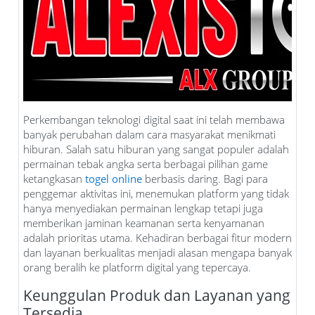
Perkembangan teknologi digital saat ini telah membawa
banyak perubahan dalam cara masyarakat menikmati
hiburan. Salah satu hiburan yang sangat populer adalah
permainan tebak angka serta berbagai pilihan game
ketangkasan
togel online
berbasis daring. Bagi para
penggemar aktivitas ini, menemukan platform yang tidak
hanya menyediakan permainan lengkap tetapi juga
memberikan jaminan keamanan serta kenyamanan
adalah prioritas utama. Kehadiran berbagai fitur modern
dan layanan berkualitas menjadi alasan mengapa banyak
orang beralih ke platform digital yang tepercaya.
Keunggulan Produk dan Layanan yang
Tersedia