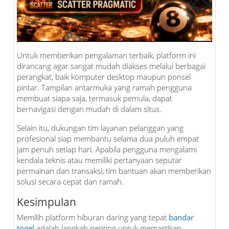
Untuk memberikan pengalaman terbaik, platform ini
dirancang agar sangat mudah diakses melalui berbagai
perangkat, baik komputer desktop maupun ponsel
pintar. Tampilan antarmuka yang ramah pengguna
membuat siapa saja, termasuk pemula, dapat
bernavigasi dengan mudah di dalam situs.
Selain itu, dukungan tim layanan pelanggan yang
profesional siap membantu selama dua puluh empat
jam penuh setiap hari. Apabila pengguna mengalami
kendala teknis atau memiliki pertanyaan seputar
permainan dan transaksi, tim bantuan akan memberikan
solusi secara cepat dan ramah.
Kesimpulan
Memilih platform hiburan daring yang tepat
bandar
togel
adalah langkah penting untuk memastikan