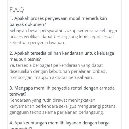
F.A.Q
1. Apakah proses penyewaan mobil memerlukan
banyak dokumen?
Sebagian besar persyaratan cukup sederhana sehingga
proses verifikasi dapat berlangsung lebih cepat sesuai
ketentuan penyedia layanan.
2. Apakah tersedia pilihan kendaraan untuk keluarga
maupun bisnis?
Ya, tersedia berbagai tipe kendaraan yang dapat
disesuaikan dengan kebutuhan perjalanan pribadi,
rombongan, maupun aktivitas perusahaan.
3. Mengapa memilih penyedia rental dengan armada
terawat?
Kendaraan yang rutin dirawat meningkatkan
kenyamanan berkendara sekaligus mengurangi potensi
gangguan teknis selama perjalanan berlangsung.
4. Apa keuntungan memilih layanan dengan harga
kompetitif?