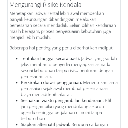
Mengurangi Risiko Kendala
Menetapkan jadwal rental lebih awal memberikan
banyak keuntungan dibandingkan melakukan
pemesanan secara mendadak. Selain pilihan kendaraan
masih beragam, proses penyesuaian kebutuhan juga
menjadi lebih mudah.
Beberapa hal penting yang perlu diperhatikan meliputi:
Tentukan tanggal secara pasti.
Jadwal yang sudah
jelas membantu penyedia menyiapkan armada
sesuai kebutuhan tanpa risiko benturan dengan
pemesanan lain.
Perkirakan durasi penggunaan.
Menentukan lama
pemakaian sejak awal membuat perencanaan
biaya menjadi lebih akurat.
Sesuaikan waktu pengambilan kendaraan.
Pilih
jam pengambilan yang mendukung seluruh
agenda sehingga perjalanan dimulai tanpa
terburu-buru.
Siapkan alternatif jadwal.
Rencana cadangan