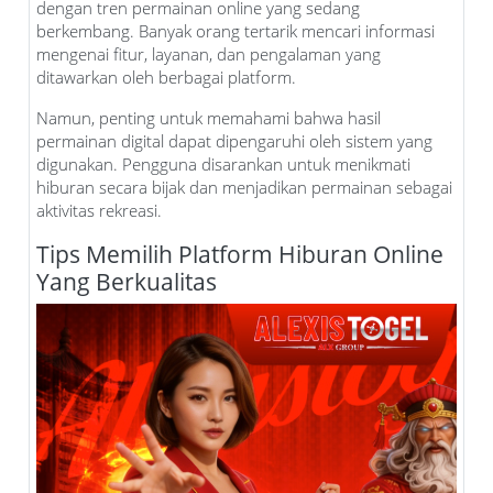
dengan tren permainan online yang sedang
berkembang. Banyak orang tertarik mencari informasi
mengenai fitur, layanan, dan pengalaman yang
ditawarkan oleh berbagai platform.
Namun, penting untuk memahami bahwa hasil
permainan digital dapat dipengaruhi oleh sistem yang
digunakan. Pengguna disarankan untuk menikmati
hiburan secara bijak dan menjadikan permainan sebagai
aktivitas rekreasi.
Tips Memilih Platform Hiburan Online
Yang Berkualitas