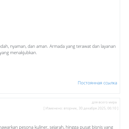
mudah, nyaman, dan aman. Armada yang terawat dan layanan
n yang menakjubkan.
Постоянная ссылка
для всего мира
[ Изменено: вторник, 30 декабря 2025, 06:10 ]
nawarkan pesona kuliner, sejarah, hingga pusat bisnis yang