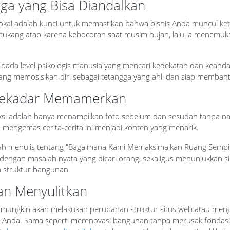
gga yang Bisa Diandalkan
O lokal adalah kunci untuk memastikan bahwa bisnis Anda muncul 
ukang atap karena kebocoran saat musim hujan, lalu ia menemukan
erja pada level psikologis manusia yang mencari kedekatan dan kean
dang memosisikan diri sebagai tetangga yang ahli dan siap membant
 Sekadar Memamerkan
i adalah hanya menampilkan foto sebelum dan sesudah tanpa naras
a mengemas cerita-cerita ini menjadi konten yang menarik.
balah menulis tentang "Bagaimana Kami Memaksimalkan Ruang Semp
evan dengan masalah nyata yang dicari orang, sekaligus menunjukka
 struktur bangunan.
n Menyulitkan
mungkin akan melakukan perubahan struktur situs web atau mengga
 jejak Anda. Sama seperti merenovasi bangunan tanpa merusak fon