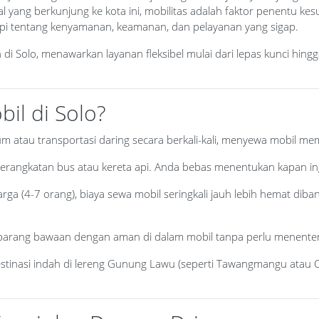
yang berkunjung ke kota ini, mobilitas adalah faktor penentu kes
pi tentang kenyamanan, keamanan, dan pelayanan yang sigap.
n di Solo, menawarkan layanan fleksibel mulai dari lepas kunci hin
il di Solo?
tau transportasi daring secara berkali-kali, menyewa mobil mem
berangkatan bus atau kereta api. Anda bebas menentukan kapan ing
rga (4-7 orang), biaya sewa mobil seringkali jauh lebih hemat dib
arang bawaan dengan aman di dalam mobil tanpa perlu menent
 destinasi indah di lereng Gunung Lawu (seperti Tawangmangu atau 