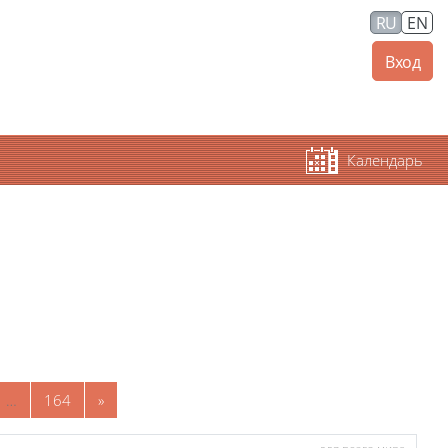
RU
EN
Вход
Календарь
 68
раница 69
Страница 164
Следующая страница
…
164
»