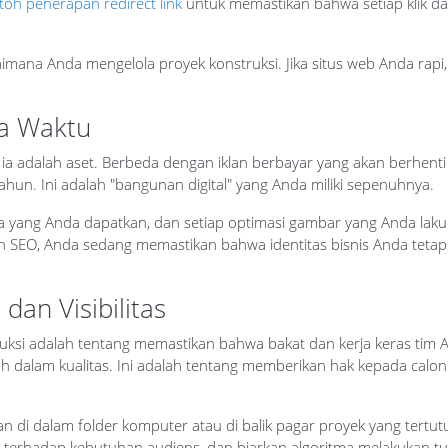
toh penerapan redirect link
untuk memastikan bahwa setiap klik dar
mana Anda mengelola proyek konstruksi. Jika situs web Anda rapi,
a Waktu
 ia adalah aset. Berbeda dengan iklan berbayar yang akan berhenti 
hun. Ini adalah "bangunan digital" yang Anda miliki sepenuhnya.
lima yang Anda dapatkan, dan setiap optimasi gambar yang Anda lakuk
an SEO, Anda sedang memastikan bahwa identitas bisnis Anda tetap
dan Visibilitas
uksi adalah tentang memastikan bahwa bakat dan kerja keras tim A
ah dalam kualitas. Ini adalah tentang memberikan hak kepada calo
 di dalam folder komputer atau di balik pagar proyek yang tertutu
t terhadap kebutuhan audiens, dan biarkan algoritma melakukan