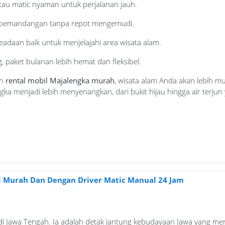
tau matic nyaman untuk perjalanan jauh.
 pemandangan tanpa repot mengemudi.
eadaan baik untuk menjelajahi area wisata alam.
g, paket bulanan lebih hemat dan fleksibel.
an
rental mobil Majalengka murah
, wisata alam Anda akan lebih 
a menjadi lebih menyenangkan, dari bukit hijau hingga air terju
i Murah Dan Dengan Driver Matic Manual 24 Jam
h di Jawa Tengah. Ia adalah detak jantung kebudayaan Jawa yang me