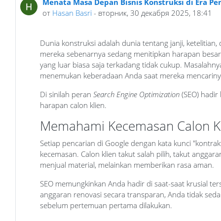
Menata Masa Depan Bisnis Konstruksi di Era Pe
от
Hasan Basri
- вторник, 30 декабря 2025, 18:41
Dunia konstruksi adalah dunia tentang janji, keteli
mereka sebenarnya sedang menitipkan harapan besar 
yang luar biasa saja terkadang tidak cukup. Masala
menemukan keberadaan Anda saat mereka mencariny
Di sinilah peran
Search Engine Optimization
(SEO) hadir
harapan calon klien.
Memahami Kecemasan Calon Kl
Setiap pencarian di Google dengan kata kunci "kontra
kecemasan. Calon klien takut salah pilih, takut anggar
menjual material, melainkan memberikan rasa aman.
SEO memungkinkan Anda hadir di saat-saat krusial ter
anggaran renovasi secara transparan, Anda tidak se
sebelum pertemuan pertama dilakukan.