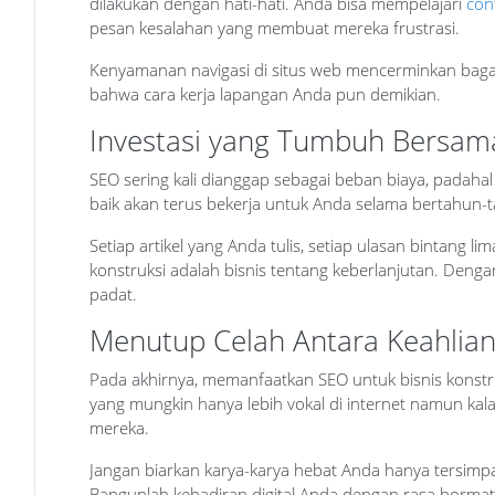
dilakukan dengan hati-hati. Anda bisa mempelajari
con
pesan kesalahan yang membuat mereka frustrasi.
Kenyamanan navigasi di situs web mencerminkan bagai
bahwa cara kerja lapangan Anda pun demikian.
Investasi yang Tumbuh Bersam
SEO sering kali dianggap sebagai beban biaya, padahal
baik akan terus bekerja untuk Anda selama bertahun-ta
Setiap artikel yang Anda tulis, setiap ulasan bintang 
konstruksi adalah bisnis tentang keberlanjutan. Deng
padat.
Menutup Celah Antara Keahlian 
Pada akhirnya, memanfaatkan SEO untuk bisnis konstr
yang mungkin hanya lebih vokal di internet namun kal
mereka.
Jangan biarkan karya-karya hebat Anda hanya tersimpan
Bangunlah kehadiran digital Anda dengan rasa horma