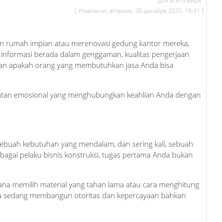
для всего мира
[ Изменено: вторник, 30 декабря 2025, 18:41 ]
gun rumah impian atau merenovasi gedung kantor mereka,
informasi berada dalam genggaman, kualitas pengerjaan
nkan apakah orang yang membutuhkan jasa Anda bisa
mbatan emosional yang menghubungkan keahlian Anda dengan
i sebuah kebutuhan yang mendalam, dan sering kali, sebuah
Sebagai pelaku bisnis konstruksi, tugas pertama Anda bukan
mana memilih material yang tahan lama atau cara menghitung
nda sedang membangun otoritas dan kepercayaan bahkan