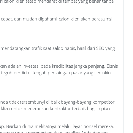
i calon klien tetap mendarat di tempat yang benar tanpa
 cepat, dan mudah dipahami, calon klien akan berasumsi
mendatangkan trafik saat saldo habis, hasil dari SEO yang
an adalah investasi pada kredibilitas jangka panjang. Bisnis
 teguh berdiri di tengah persaingan pasar yang semakin
nda tidak tersembunyi di balik bayang-bayang kompetitor
n klien untuk menemukan kontraktor terbaik bagi impian
p. Biarkan dunia melihatnya melalui layar ponsel mereka.
 tugasnya untuk mempertemukan keahlian Anda dengan