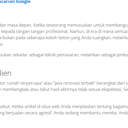
ncarian Google
tian, dan masa depan. Ketika seseorang memutuskan untuk memban
kepada tangan-tangan profesional. Namun, di era di mana semua 
hnya bukan pada seberapa kokoh beton yang Anda tuangkan, melai
a.
 bukan sekadar sebagai teknik pemasaran, melainkan sebagai je
ien
ktor rumah terpercaya" atau "jasa renovasi terbaik" berangkat dar
an membengkak, atau takut hasil akhirnya tidak sesuai ekspektasi. 
sebut. Ketika artikel di situs web Anda menjelaskan tentang bagai
dang berjualan secara agresif. Anda sedang membantu mereka. A